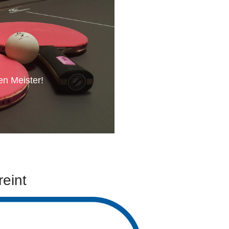
en Meister!
reint