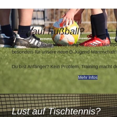
Lust auf Fußball?
Wir suchen ständig Verstärkung für unsere Manns
besonders für unsere neue D-Jugend Mannschaft!
Du bist Anfänger? Kein Problem, Training macht d
Mehr Infos
Lust auf Tischtennis?