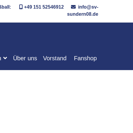
ußball:
+49 151 52546912
info@sv-
sundern08.de
n
Über uns
Vorstand
Fanshop